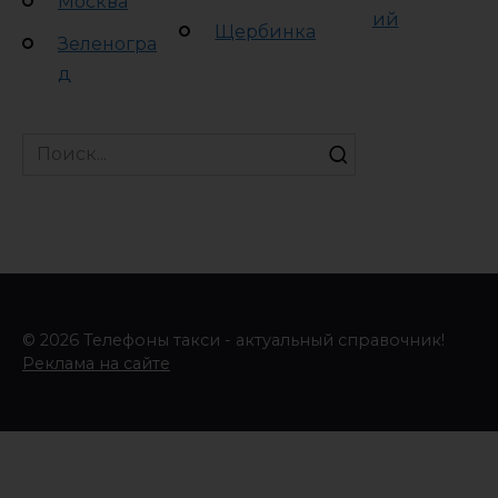
Москва
ий
Щербинка
Зеленогра
д
Search
for:
© 2026 Телефоны такси - актуальный справочник!
Реклама на сайте