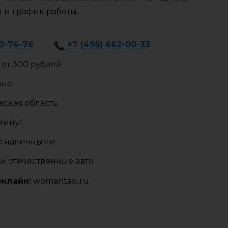
ы и график работы.
40-76-76
+7 (495) 662-00-33
от 300 рублей
чно
ская область
 минут
:
наличными
и отечественные авто
онлайн:
womantaxi.ru