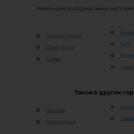
Небольшая подборка самых часто зака
Везе
Яндекс Такси
Гетт
Своё такси
Янде
Слава
Своё
Такси в других го
Трои
Москва
Щер
Зеленоград