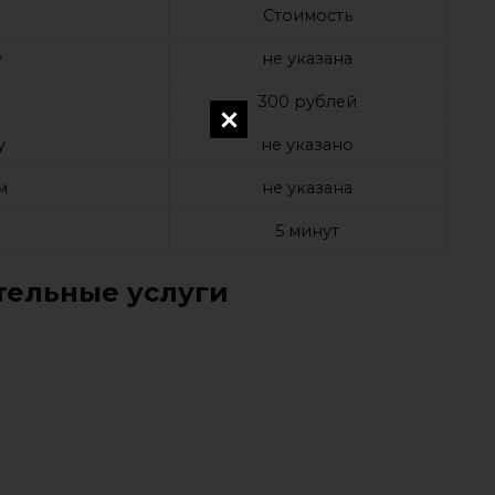
Стоимость
у
не указана
а
300 рублей
у
не указано
м
не указана
е
5 минут
ельные услуги