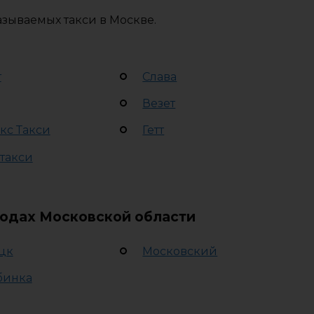
зываемых такси в Москве.
т
Слава
Везет
кс Такси
Гетт
 такси
родах Московской области
цк
Московский
бинка