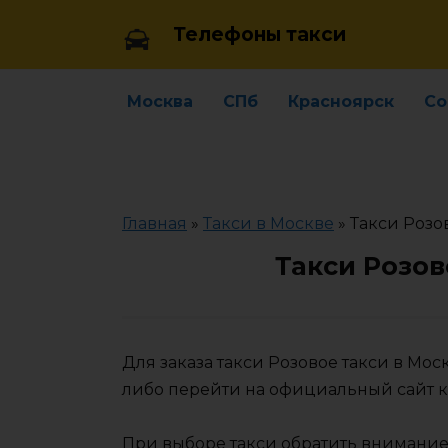
Skip
Телефоны такси
to
content
Москва
СПб
Красноярск
Со
Главная
»
Такси в Москве
»
Такси Розо
Такси Розов
Для заказа такси Розовое такси в Мо
либо перейти на официальный сайт 
При выборе такси обратить внимание