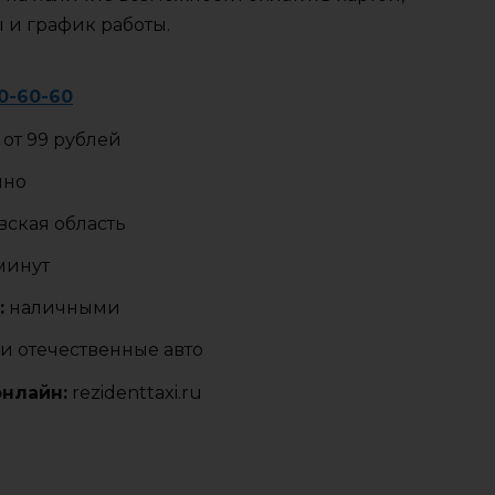
ы и график работы.
40-60-60
от 99 рублей
чно
ская область
 минут
:
наличными
и отечественные авто
онлайн:
rezidenttaxi.ru