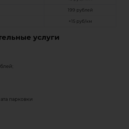
а
199 рублей
+15 руб/км
ельные услуги
ублей;
лата парковки