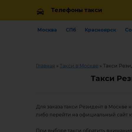
Skip
Телефоны такси
to
content
Москва
СПб
Красноярск
Со
Главная
»
Такси в Москве
»
Такси Рези
Такси Ре
Для заказа такси Резидент в Москве
либо перейти на официальный сайт 
При выборе такси обратить внимание