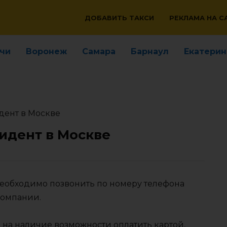
ДОБАВИТЬ ТАКСИ
РЕКЛАМА НА С
чи
Воронеж
Самара
Барнаул
Екатерин
дент в Москве
зидент в Москве
 необходимо позвонить по номеру телефона
компании.
 на наличие возможности оплатить картой,