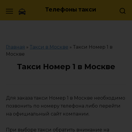
Skip
Телефоны такси
to
content
Главная
»
Такси в Москве
»
Такси Номер 1 в
Москве
Такси Номер 1 в Москве
Для заказа такси Номер 1 в Москве необходимо
позвонить по номеру телефона либо перейти
на официальный сайт компании.
При выборе такси обратить внимание на