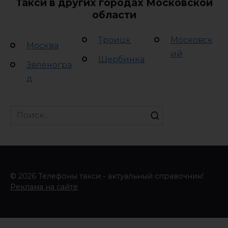
Такси в других городах Московской
области
Троицк
Московск
Москва
ий
Щербинка
Зеленогра
д
Search
for:
© 2026 Телефоны такси - актуальный справочник!
Реклама на сайте