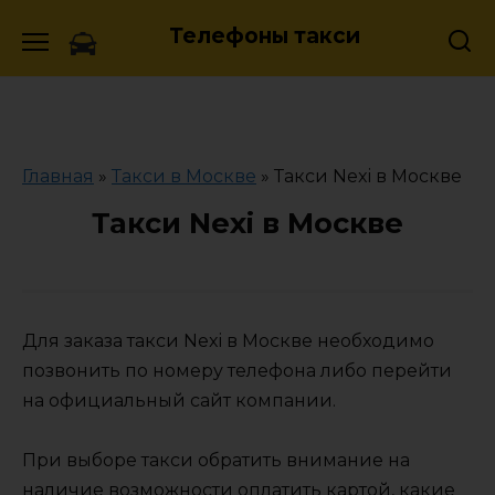
Skip
Телефоны такси
to
content
Главная
»
Такси в Москве
»
Такси Nexi в Москве
Такси Nexi в Москве
Для заказа такси Nexi в Москве необходимо
позвонить по номеру телефона либо перейти
на официальный сайт компании.
При выборе такси обратить внимание на
наличие возможности оплатить картой, какие