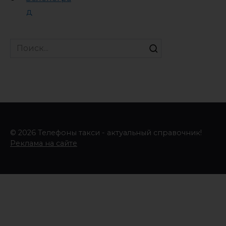
д
Search
for:
© 2026 Телефоны такси - актуальный справочник!
Реклама на сайте