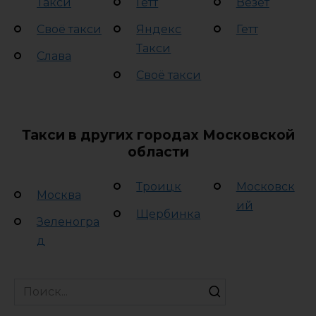
Такси
Гетт
Везет
Своё такси
Яндекс
Гетт
Такси
Слава
Своё такси
Такси в других городах Московской
области
Троицк
Московск
Москва
ий
Щербинка
Зеленогра
д
Search
for: