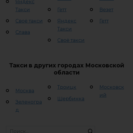
Яндекс
Такси
Гетт
Везет
Своё такси
Яндекс
Гетт
Такси
Слава
Своё такси
Такси в других городах Московской
области
Троицк
Московск
Москва
ий
Щербинка
Зеленогра
д
Search