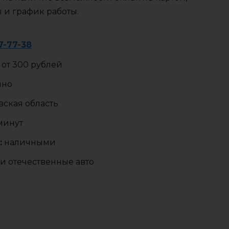
ы и график работы.
7-77-38
от 300 рублей
чно
ская область
 минут
:
наличными
и отечественные авто