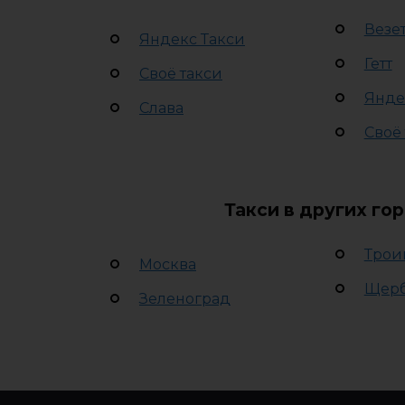
Везе
Яндекс Такси
Гетт
Своё такси
Янде
Слава
Своё
Такси в других го
Трои
Москва
Щер
Зеленоград