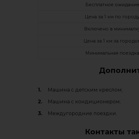
Бесплатное ожидани
Цена за 1 км по город
Включено в минималк
Цена за 1 км за городо
Минимальная поездк
Дополнит
Машина с детским креслом;
Машина с кондиционером;
Междугородние поездки.
Контакты та