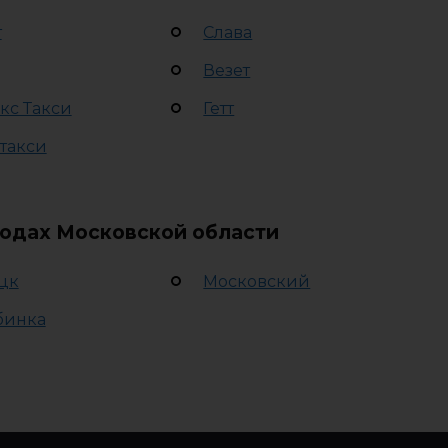
т
Слава
Везет
кс Такси
Гетт
 такси
родах Московской области
цк
Московский
бинка