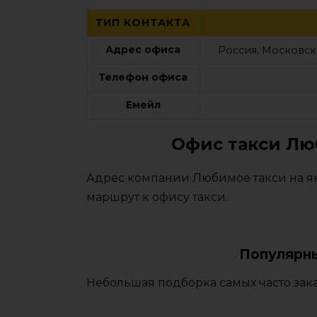
ТИП КОНТАКТА
Адрес офиса
Россия, Московска
Телефон офиса
Емейл
Офис такси Лю
Адрес компании Любимое такси на ян
маршрут к офису такси.
Популярны
Небольшая подборка самых часто зака