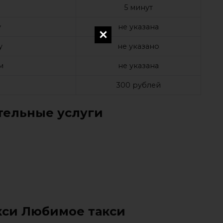
е
5 минут
у
не указана
у
не указано
м
не указана
а
300 рублей
ельные услуги
кси Любимое такси