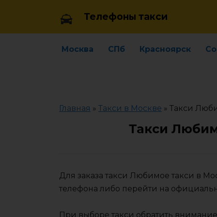
Skip
Телефоны такси
to
content
Москва
СПб
Красноярск
Со
Главная
»
Такси в Москве
»
Такси Люби
Такси Любим
Для заказа такси Любимое такси в М
телефона либо перейти на официаль
При выборе такси обратить внимание