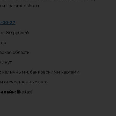
ы и график работы.
5-00-27
от 80 рублей
чно
ская область
 минут
:
наличными, банковскими картами
и отечественные авто
онлайн:
like.taxi