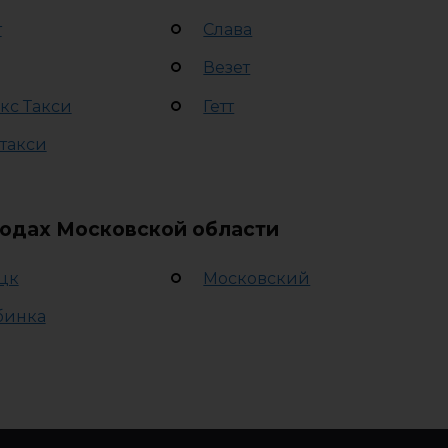
т
Слава
Везет
кс Такси
Гетт
 такси
родах Московской области
цк
Московский
бинка