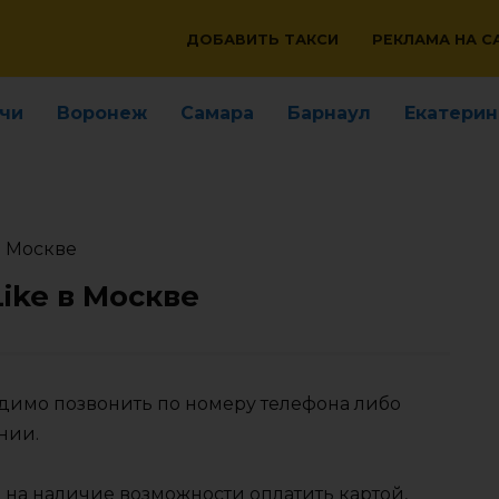
ДОБАВИТЬ ТАКСИ
РЕКЛАМА НА С
чи
Воронеж
Самара
Барнаул
Екатерин
в Москве
Like в Москве
ходимо позвонить по номеру телефона либо
нии.
 на наличие возможности оплатить картой,