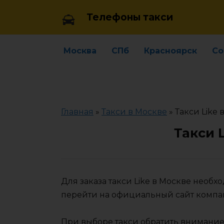
Skip
Телефоны такси
to
content
Москва
СПб
Красноярск
Со
Главная
»
Такси в Москве
»
Такси Like 
Такси 
Для заказа такси Like в Москве необ
перейти на официальный сайт компа
При выборе такси обратить внимание