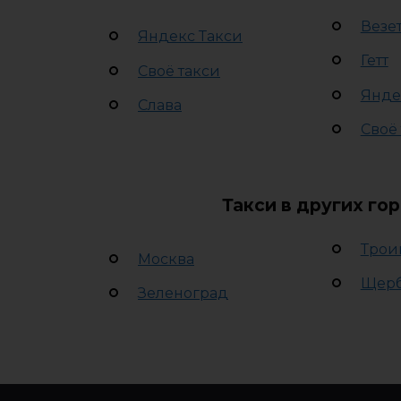
Везе
Яндекс Такси
Гетт
Своё такси
Янде
Слава
Своё
Такси в других го
Трои
Москва
Щер
Зеленоград