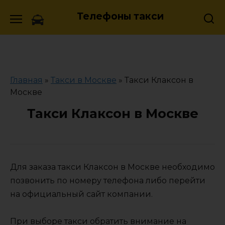
Skip
Телефоны такси
to
content
Главная
»
Такси в Москве
»
Такси Клаксон в
Москве
Такси Клаксон в Москве
Для заказа такси Клаксон в Москве необходимо
позвонить по номеру телефона либо перейти
на официальный сайт компании.
При выборе такси обратить внимание на