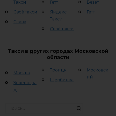
Такси
Гетт
Везет
Своё такси
Яндекс
Гетт
Такси
Слава
Своё такси
Такси в других городах Московской
области
Троицк
Московск
Москва
ий
Щербинка
Зеленогра
д
Search
for: