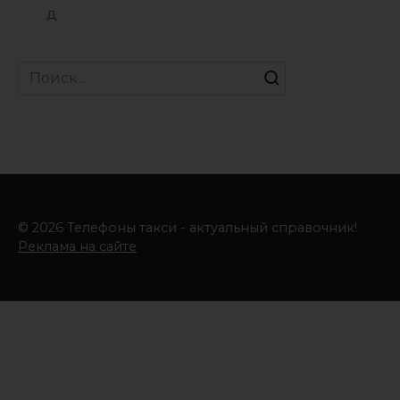
д
Search
for:
© 2026 Телефоны такси - актуальный справочник!
Реклама на сайте