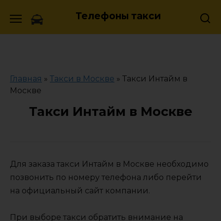
Skip
Телефоны такси
to
content
Главная
»
Такси в Москве
»
Такси Интайм в
Москве
Такси Интайм в Москве
Для заказа такси Интайм в Москве необходимо
позвонить по номеру телефона либо перейти
на официальный сайт компании.
При выборе такси обратить внимание на