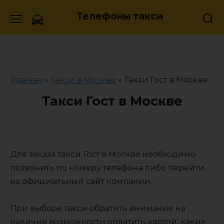
Skip
Телефоны такси
to
content
Главная
»
Такси в Москве
»
Такси Гост в Москве
Такси Гост в Москве
Для заказа такси Гост в Москве необходимо
позвонить по номеру телефона либо перейти
на официальный сайт компании.
При выборе такси обратить внимание на
наличие возможности оплатить картой, какие