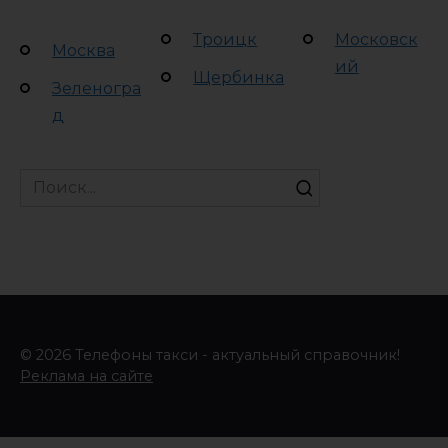
Троицк
Московск
Москва
ий
Щербинка
Зеленогра
д
Search
for:
© 2026 Телефоны такси - актуальный справочник!
Реклама на сайте