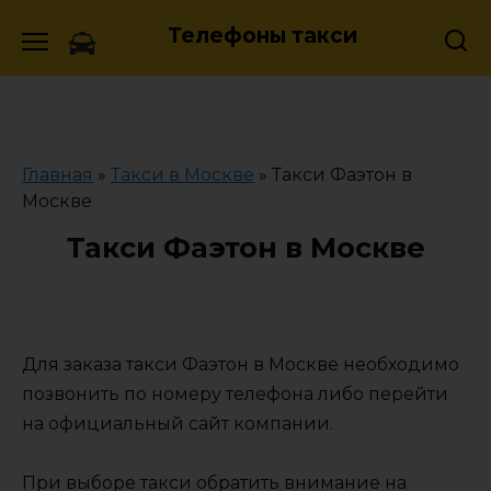
Skip
Телефоны такси
to
content
Главная
»
Такси в Москве
»
Такси Фаэтон в
Москве
Такси Фаэтон в Москве
Для заказа такси Фаэтон в Москве необходимо
позвонить по номеру телефона либо перейти
на официальный сайт компании.
При выборе такси обратить внимание на