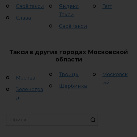
Своё такси
Яндекс
Гетт
Такси
Слава
Своё такси
Такси в других городах Московской
области
Троицк
Московск
Москва
ий
Щербинка
Зеленогра
д
Search
for: