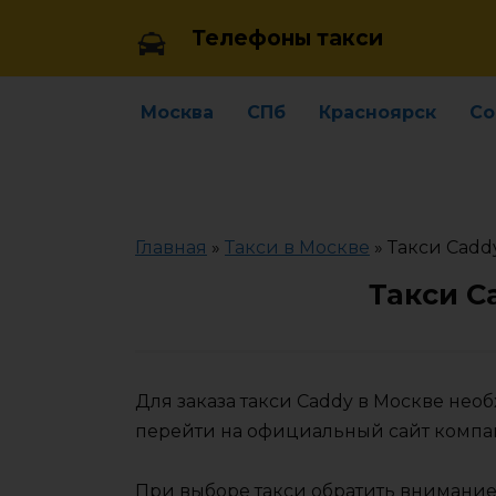
Skip
Телефоны такси
to
content
Москва
СПб
Красноярск
Со
Главная
»
Такси в Москве
»
Такси Cadd
Такси C
Для заказа такси Caddy в Москве нео
перейти на официальный сайт компа
При выборе такси обратить внимание