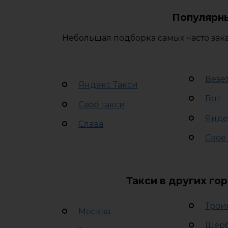
Популярны
Небольшая подборка самых часто зака
Везе
Яндекс Такси
Гетт
Своё такси
Янде
Слава
Своё
Такси в других го
Трои
Москва
Щер