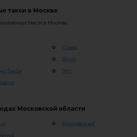
е такси в Москве
зываемых такси в Москве.
т
Слава
Везет
кс Такси
Гетт
 такси
родах Московской области
цк
Московский
бинка