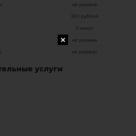
м
не указана
а
300 рублей
е
5 минут
у
не указана
у
не указано
ельные услуги