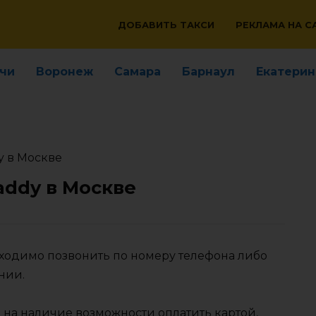
ДОБАВИТЬ ТАКСИ
РЕКЛАМА НА С
чи
Воронеж
Самара
Барнаул
Екатерин
y в Москве
addy в Москве
бходимо позвонить по номеру телефона либо
нии.
 на наличие возможности оплатить картой,