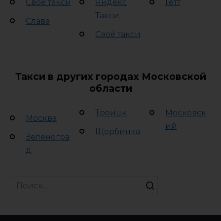
Своё такси
Яндекс
Гетт
Такси
Слава
Своё такси
Такси в других городах Московской
области
Троицк
Московск
Москва
ий
Щербинка
Зеленогра
д
Search
for: