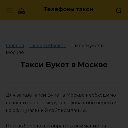
Skip
Телефоны такси
to
content
Главная
»
Такси в Москве
»
Такси Букет в
Москве
Такси Букет в Москве
Для заказа такси Букет в Москве необходимо
позвонить по номеру телефона либо перейти
на официальный сайт компании.
При выборе такси обратить внимание на