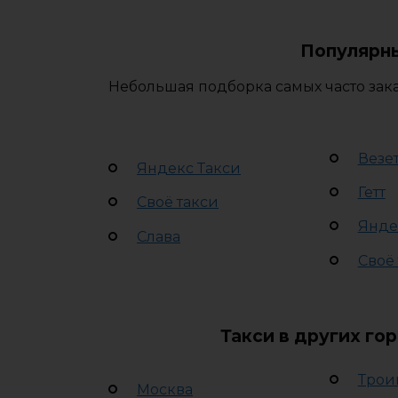
Популярны
Небольшая подборка самых часто зака
Везе
Яндекс Такси
Гетт
Своё такси
Янде
Слава
Своё
Такси в других го
Трои
Москва