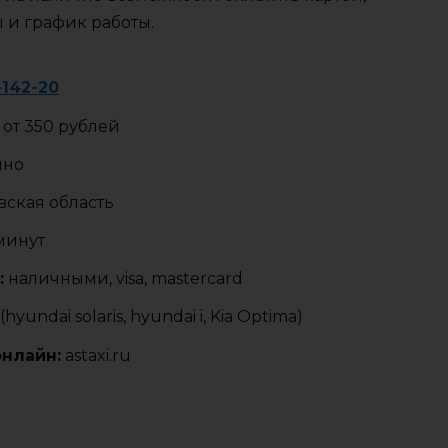
ы и график работы.
-142-20
от 350 рублей
чно
ская область
 минут
:
наличными, visa, mastercard
yundai solaris, hyundai i, Kia Optima)
онлайн:
astaxi.ru