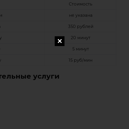
Стоимость
м
не указана
а
350 рублей
у
20 минут
е
5 минут
у
15 руб/мин
ельные услуги