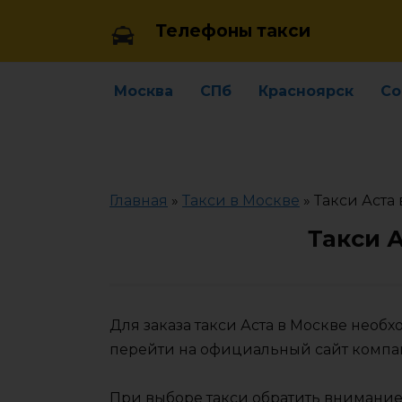
Skip
Телефоны такси
to
content
Москва
СПб
Красноярск
Со
Главная
»
Такси в Москве
»
Такси Аста
Такси 
Для заказа такси Аста в Москве необ
перейти на официальный сайт компа
При выборе такси обратить внимание