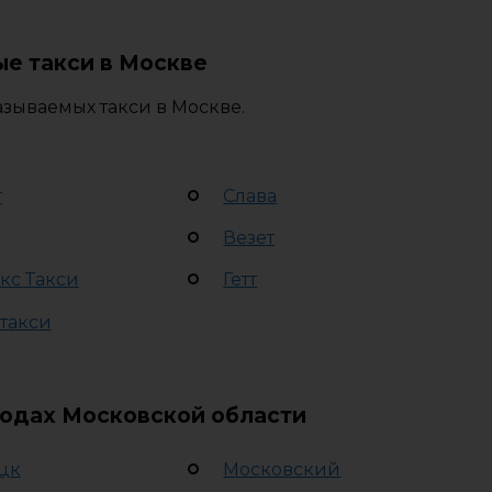
е такси в Москве
зываемых такси в Москве.
т
Слава
Везет
кс Такси
Гетт
 такси
родах Московской области
цк
Московский