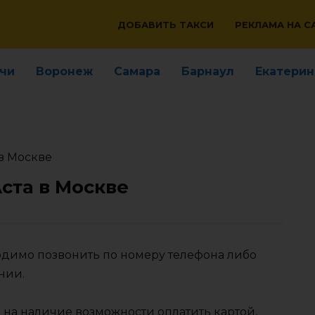
ДОБАВИТЬ ТАКСИ
РЕКЛАМА НА С
чи
Воронеж
Самара
Барнаул
Екатерин
 в Москве
Аста в Москве
ходимо позвонить по номеру телефона либо
нии.
 на наличие возможности оплатить картой,