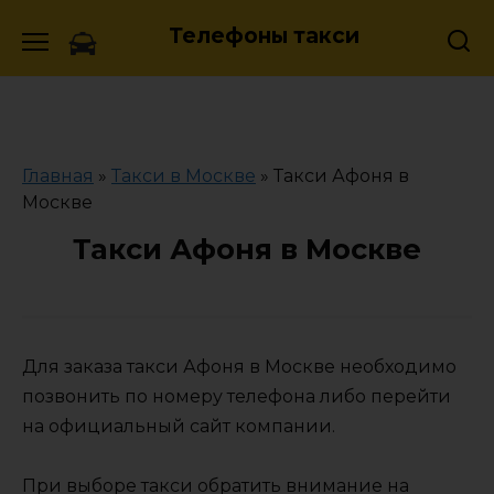
Skip
Телефоны такси
to
content
Главная
»
Такси в Москве
»
Такси Афоня в
Москве
Такси Афоня в Москве
Для заказа такси Афоня в Москве необходимо
позвонить по номеру телефона либо перейти
на официальный сайт компании.
При выборе такси обратить внимание на