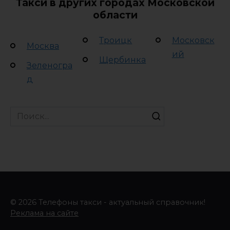
Такси в других городах Московской
области
Троицк
Московск
Москва
ий
Щербинка
Зеленогра
д
Search
for:
© 2026 Телефоны такси - актуальный справочник!
Реклама на сайте