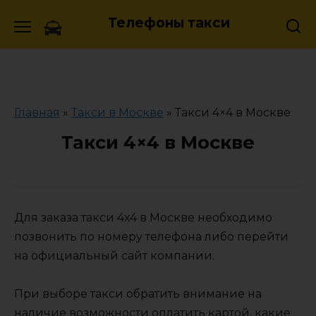
Skip
Телефоны такси
to
content
Главная
»
Такси в Москве
»
Такси 4×4 в Москве
Такси 4×4 в Москве
Для заказа такси 4x4 в Москве необходимо
позвонить по номеру телефона либо перейти
на официальный сайт компании.
При выборе такси обратить внимание на
наличие возможности оплатить картой, какие