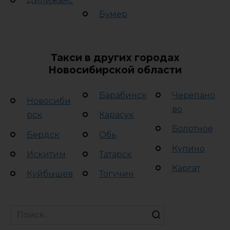
Дилижанс
Бумер
Такси в других городах
Новосибирской области
Барабинск
Черепано
Новосиби
во
рск
Карасук
Болотное
Бердск
Обь
Купино
Искитим
Татарск
Каргат
Куйбышев
Тогучин
Search
for: