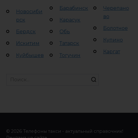
Барабинск
Черепано
Новосиби
во
рск
Карасук
Болотное
Бердск
Обь
Купино
Искитим
Татарск
Каргат
Куйбышев
Тогучин
Search
for:
© 2026 Телефоны такси - актуальный справочник!
Реклама на сайте