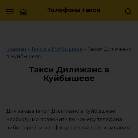
Skip
Телефоны такси
to
content
Главная
»
Такси в Куйбышеве
»
Такси Дилижанс
в Куйбышеве
Такси Дилижанс в
Куйбышеве
Для заказа такси Дилижанс в Куйбышеве
необходимо позвонить по номеру телефона
либо перейти на официальный сайт компании.