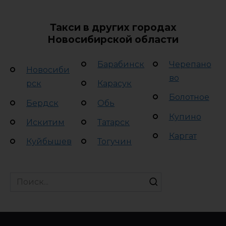
Такси в других городах
Новосибирской области
Барабинск
Черепано
Новосиби
во
рск
Карасук
Болотное
Бердск
Обь
Купино
Искитим
Татарск
Каргат
Куйбышев
Тогучин
Search
for: