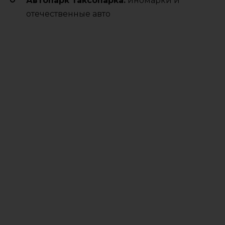
Автопарк таксопарка:
иномарки и
отечественные авто