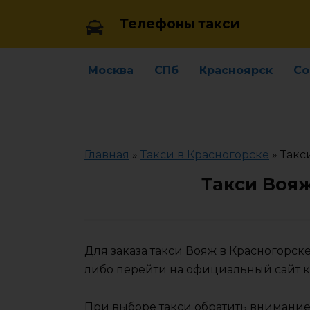
Skip
Телефоны такси
to
content
Москва
СПб
Красноярск
Со
Главная
»
Такси в Красногорске
»
Такс
Такси Вояж
Для заказа такси Вояж в Красногорс
либо перейти на официальный сайт 
При выборе такси обратить внимание