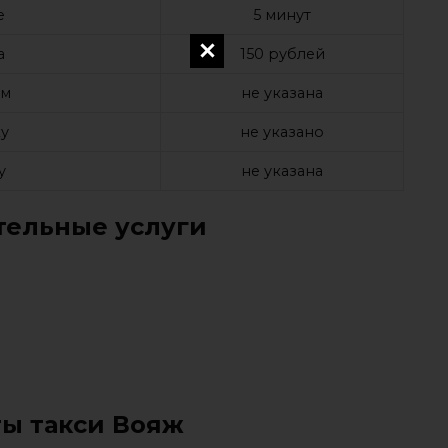
е
5 минут
а
150 рублей
ом
не указана
у
не указано
у
не указана
ельные услуги
ты такси Вояж