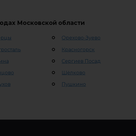
родах Московской области
ерцы
Орехово-Зуево
тросталь
Красногорск
мна
Сергиев Посад
нцово
Щёлково
ухов
Пушкино