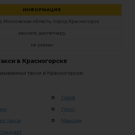
ИНФОРМАЦИЯ
, Московская область, город Красногорск
звоните диспетчеру
не указан
акси в Красногорске
зываемых такси в Красногорске.
с
Лайф
им
Люкс
кс такси
Максим
стандарт