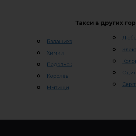
Такси в других го
Люб
Балашиха
Элек
Химки
Коло
Подольск
Оди
Королёв
Серп
Мытищи