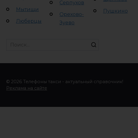
Серпухов
Мытищи
Пушкино
Орехово-
Люберцы
Зуево
Search
for:
© 2026 Телефоны такси - актуальный справочник!
Реклама на сайте