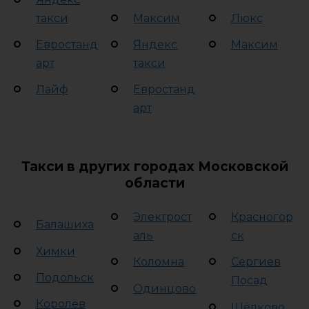
такси
Максим
Люкс
Евростанд
Яндекс
Максим
арт
такси
Лайф
Евростанд
арт
Такси в других городах Московской
области
Электрост
Красногор
Балашиха
аль
ск
Химки
Коломна
Сергиев
Подольск
Посад
Одинцово
Королёв
Щёлково