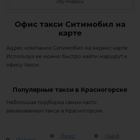
city-mobil.ru
Офис такси Ситимобил на
карте
Адрес компании Ситимобил на яндекс карте.
Используя ее можно быстро найти маршрут к
офису такси.
Популярные такси в Красногорске
Небольшая подборка самых часто
заказываемых такси в Красногорске.
Люкс
Лайф
Яндекс