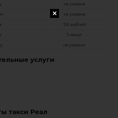
у
не указана
ом
не указана
а
150 рублей
е
5 минут
у
не указано
ельные услуги
ты такси Реал