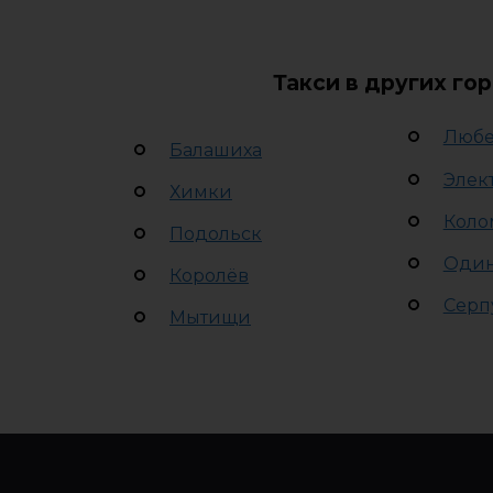
Такси в других го
Люб
Балашиха
Элек
Химки
Коло
Подольск
Оди
Королёв
Серп
Мытищи