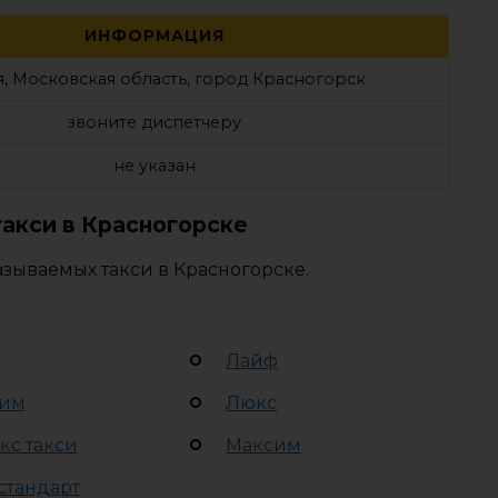
ИНФОРМАЦИЯ
, Московская область, город Красногорск
звоните диспетчеру
не указан
акси в Красногорске
зываемых такси в Красногорске.
с
Лайф
им
Люкс
кс такси
Максим
стандарт