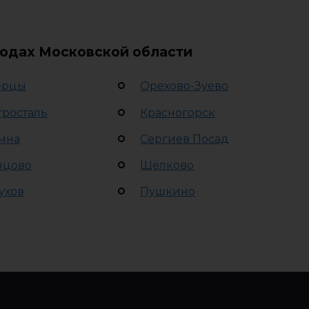
родах Московской области
ерцы
Орехово-Зуево
тросталь
Красногорск
мна
Сергиев Посад
нцово
Щёлково
ухов
Пушкино