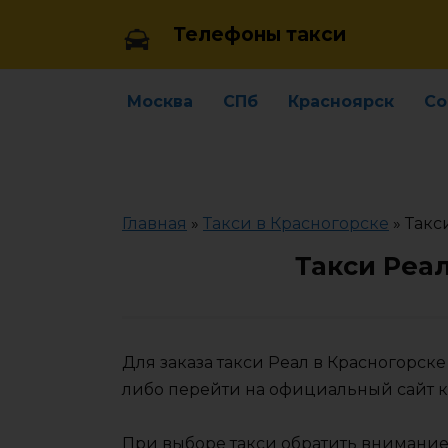
Skip
Телефоны такси
to
content
Москва
СПб
Красноярск
Со
Главная
»
Такси в Красногорске
»
Такс
Такси Реа
Для заказа такси Реал в Красногорск
либо перейти на официальный сайт 
При выборе такси обратить внимание