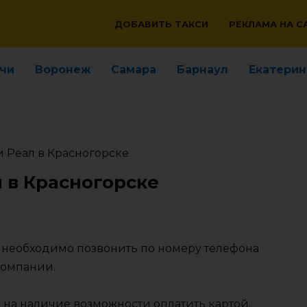
ДОБАВИТЬ ТАКСИ
РЕКЛАМА НА С
чи
Воронеж
Самара
Барнаул
Екатерин
и Реал в Красногорске
л в Красногорске
е необходимо позвонить по номеру телефона
компании.
 на наличие возможности оплатить картой,