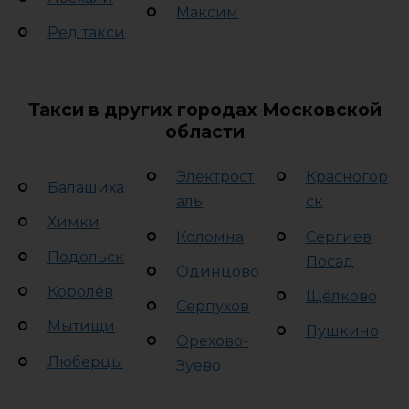
Максим
Ред такси
Такси в других городах Московской
области
Электрост
Красногор
Балашиха
аль
ск
Химки
Коломна
Сергиев
Подольск
Посад
Одинцово
Королёв
Щёлково
Серпухов
Мытищи
Пушкино
Орехово-
Люберцы
Зуево