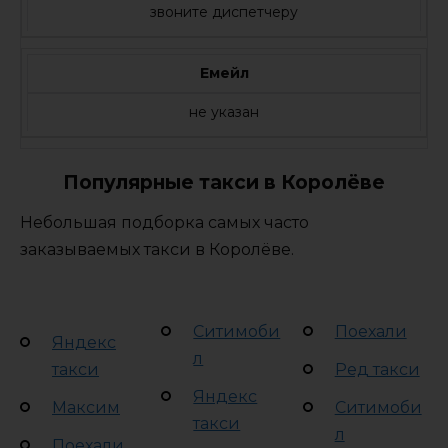
звоните диспетчеру
Емейл
не указан
Популярные такси в Королёве
Небольшая подборка самых часто
заказываемых такси в Королёве.
Ситимоби
Поехали
Яндекс
л
такси
Ред такси
Яндекс
Максим
Ситимоби
такси
л
Поехали