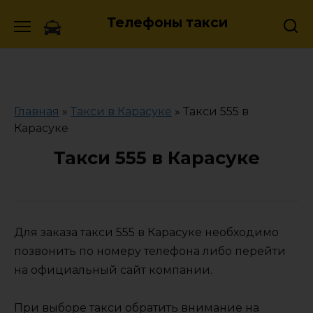
Skip
Телефоны такси
to
content
Главная
»
Такси в Карасуке
»
Такси 555 в
Карасуке
Такси 555 в Карасуке
Для заказа такси 555 в Карасуке необходимо
позвонить по номеру телефона либо перейти
на официальный сайт компании.
При выборе такси обратить внимание на