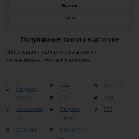
Емейл
не указан
Популярные такси в Карасуке
Небольшая подборка самых часто
заказываемых такси в Карасуке.
444
Максим
Яндекс
такси
555
444
Иномароч
Яндекс
555
ка
такси
Максим
Иномароч
ка