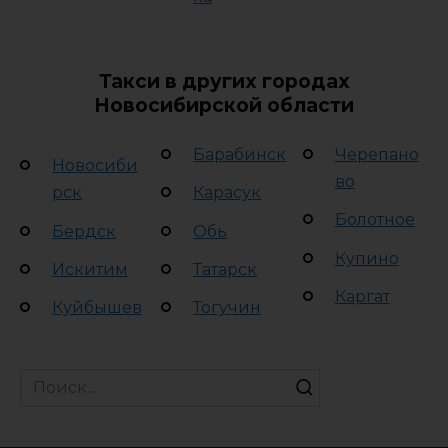
Такси в других городах
Новосибирской области
Барабинск
Черепано
Новосиби
во
рск
Карасук
Болотное
Бердск
Обь
Купино
Искитим
Татарск
Каргат
Куйбышев
Тогучин
Search
for: