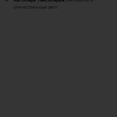
Автопарк таксопарка:
иномарки и
отечественные авто