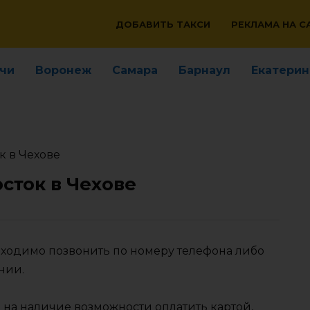
ДОБАВИТЬ ТАКСИ
РЕКЛАМА НА С
чи
Воронеж
Самара
Барнаул
Екатерин
к в Чехове
осток в Чехове
обходимо позвонить по номеру телефона либо
нии.
 на наличие возможности оплатить картой,