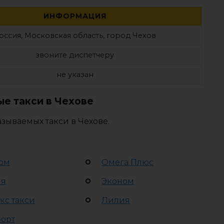
ИНФОРМАЦИЯ
оссия, Московская область, город Чехов
звоните диспетчеру
не указан
е такси в Чехове
зываемых такси в Чехове.
ом
Омега Плюс
ия
Эконом
кс такси
Лилия
орт