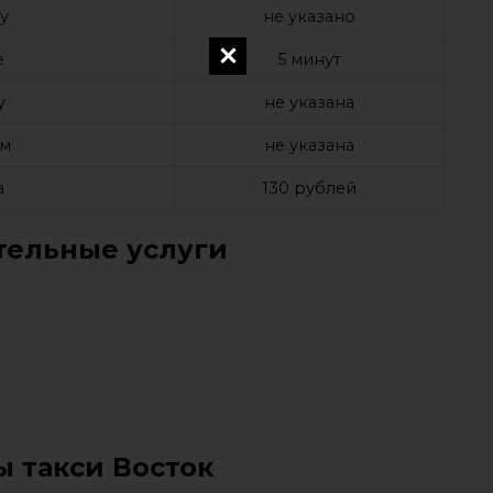
у
не указано
е
5 минут
у
не указана
ом
не указана
а
130 рублей
ельные услуги
ы такси Восток