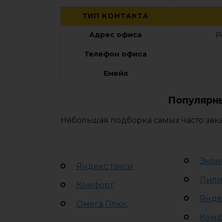
ТИП КОНТАКТА
Адрес офиса
Р
Телефон офиса
Емейл
Популярны
Небольшая подборка самых часто зака
Экон
Яндекс такси
Лил
Комфорт
Янде
Омега Плюс
Комф