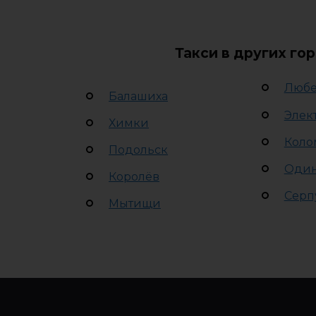
Такси в других го
Люб
Балашиха
Элек
Химки
Коло
Подольск
Оди
Королёв
Серп
Мытищи