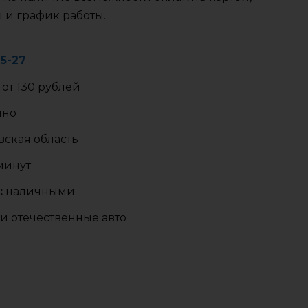
ы и график работы.
75-27
от 130 рублей
чно
ская область
 минут
:
наличными
и отечественные авто