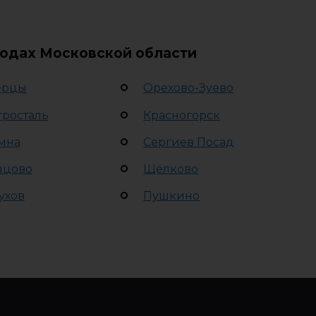
родах Московской области
ерцы
Орехово-Зуево
тросталь
Красногорск
мна
Сергиев Посад
нцово
Щёлково
ухов
Пушкино