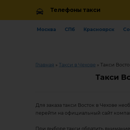
Skip
Телефоны такси
to
content
Москва
СПб
Красноярск
Со
Главная
»
Такси в Чехове
»
Такси Восто
Такси В
Для заказа такси Восток в Чехове не
перейти на официальный сайт компа
При выборе такси обратить внимание