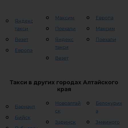
Максим
Европа
Яндекс
такси
Поехали
Максим
Везет
Яндекс
Поехали
такси
Европа
Везет
Такси в других городах Алтайского
края
Новоалтай
Белокурих
Барнаул
ск
а
Бийск
Заринск
Змеиного