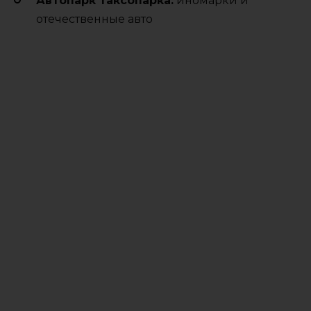
Автопарк таксопарка:
иномарки и
отечественные авто