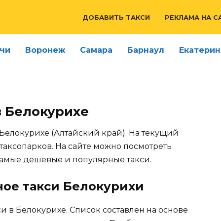
ДОБАВИТЬ ТАКСИ
РЕКЛАМА НА С
чи
Воронеж
Самара
Барнаул
Екатерин
в Белокурихе
 Белокурихе (Алтайский край). На текущий
таксопарков. На сайте можно посмотреть
самые дешевые и популярные такси.
ное такси Белокурихи
и в Белокурихе. Список составлен на основе