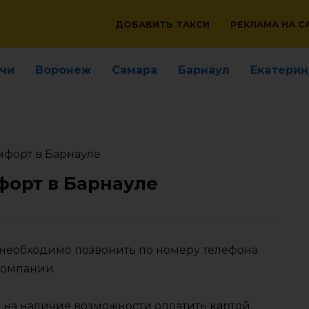
ДОБАВИТЬ ТАКСИ
РЕКЛАМА НА С
чи
Воронеж
Самара
Барнаул
Екатерин
мфорт в Барнауле
форт в Барнауле
е необходимо позвонить по номеру телефона
компании.
 на наличие возможности оплатить картой,