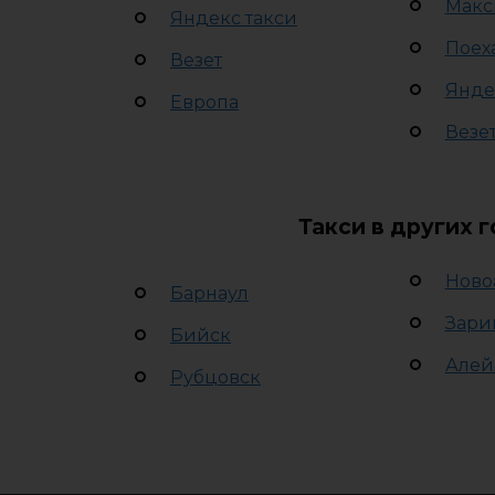
Макс
Яндекс такси
Поех
Везет
Янде
Европа
Везе
Такси в других 
Ново
Барнаул
Зари
Бийск
Алей
Рубцовск