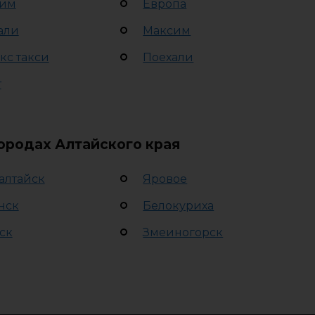
им
Европа
али
Максим
кс такси
Поехали
т
городах Алтайского края
алтайск
Яровое
нск
Белокуриха
ск
Змеиногорск