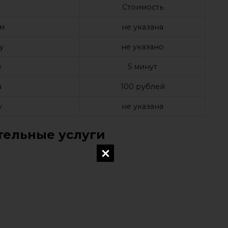
Стоимость
ом
не указана
у
не указано
е
5 минут
а
100 рублей
у
не указана
ельные услуги