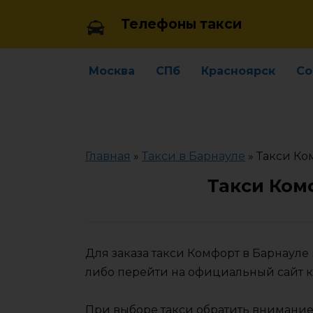
Skip
Телефоны такси
to
content
Москва
СПб
Красноярск
Со
Главная
»
Такси в Барнауле
»
Такси Ко
Такси Ком
Для заказа такси Комфорт в Барнаул
либо перейти на официальный сайт 
При выборе такси обратить внимание