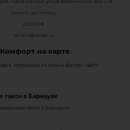
рай, город Барнаул, улица Власихинская, дом 57Ж
звоните диспетчеру
222555.рф
taxi-brn@yandex.ru
 Комфорт на карте
арте. Используя ее можно быстро найти
 такси в Барнауле
зываемых такси в Барнауле.