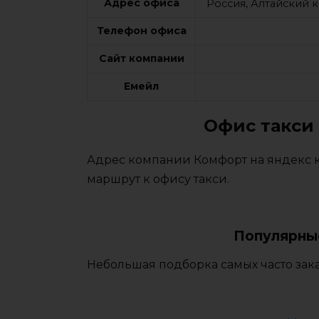
Адрес офиса
Россия, Алтайский к
Телефон офиса
Сайт компании
Емейл
Офис такси
Адрес компании Комфорт на яндекс к
маршрут к офису такси.
Популярные
Небольшая подборка самых часто зака