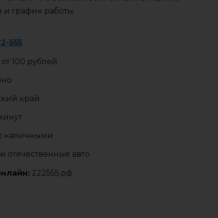
ы и график работы.
22-555
от 100 рублей
чно
ский край
 минут
:
наличными
и отечественные авто
онлайн:
222555.рф