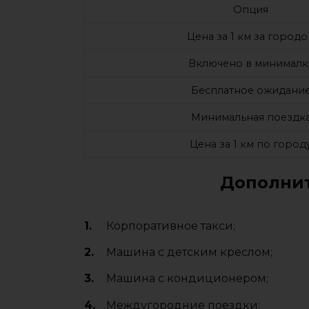
Опция
Цена за 1 км за город
Включено в минималк
Бесплатное ожидани
Минимальная поездк
Цена за 1 км по город
Дополнит
Корпоративное такси;
Машина с детским креслом;
Машина с кондиционером;
Междугородние поездки;