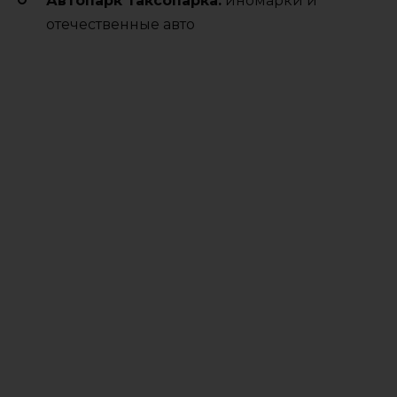
Автопарк таксопарка:
иномарки и
отечественные авто