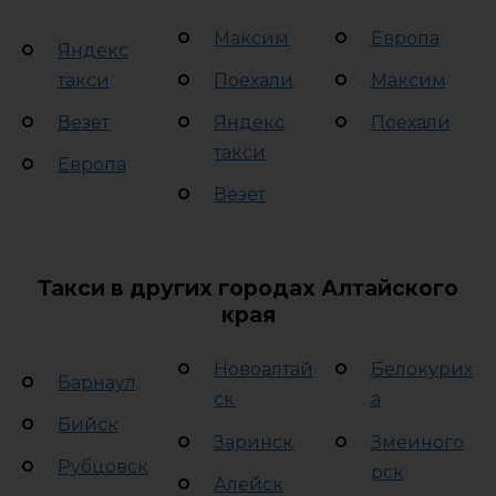
Максим
Европа
Яндекс
такси
Поехали
Максим
Везет
Яндекс
Поехали
такси
Европа
Везет
Такси в других городах Алтайского
края
Новоалтай
Белокурих
Барнаул
ск
а
Бийск
Заринск
Змеиного
Рубцовск
рск
Алейск