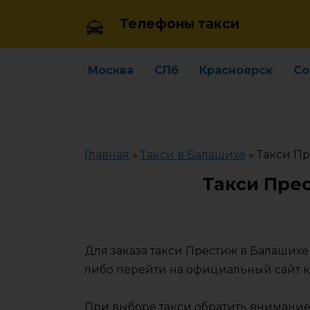
Skip
Телефоны такси
to
content
Москва
СПб
Красноярск
Со
Главная
»
Такси в Балашихе
»
Такси Пр
Такси Пре
Для заказа такси Престиж в Балаших
либо перейти на официальный сайт 
При выборе такси обратить внимание