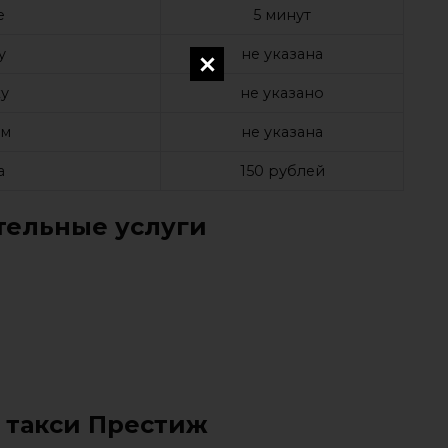
е
5 минут
у
не указана
у
не указано
ом
не указана
а
150 рублей
ельные услуги
 такси Престиж