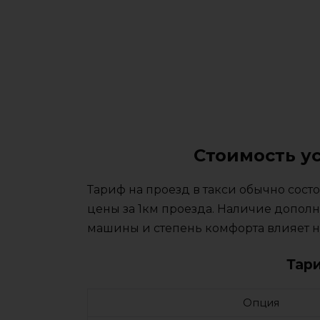
Стоимость у
Тариф на проезд в такси обычно сос
цены за 1км проезда. Наличие дополн
машины и степень комфорта влияет на
Тар
Опция