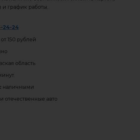
ы и график работы.
4-24-24
от 150 рублей
чно
ская область
 минут
:
наличными
и отечественные авто