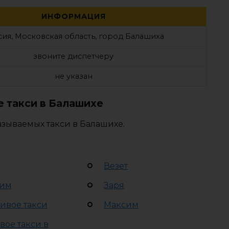
ИНФОРМАЦИЯ
сия, Московская область, город Балашиха
звоните диспетчеру
не указан
 такси в Балашихе
азываемых такси в Балашихе.
Везет
им
Заря
ивое такси
Максим
вое такси в