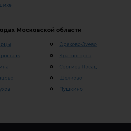
шихе
родах Московской области
ерцы
Орехово-Зуево
тросталь
Красногорск
мна
Сергиев Посад
нцово
Щёлково
ухов
Пушкино