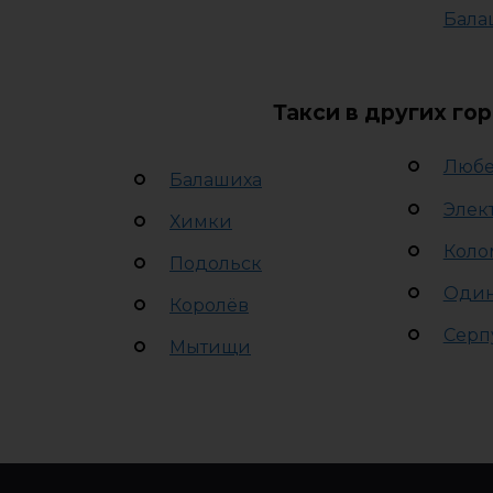
Бала
Такси в других го
Люб
Балашиха
Элек
Химки
Коло
Подольск
Оди
Королёв
Серп
Мытищи