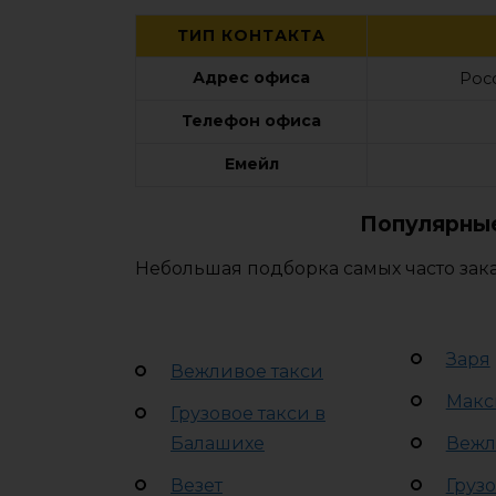
ТИП КОНТАКТА
Адрес офиса
Рос
Телефон офиса
Емейл
Популярные
Небольшая подборка самых часто зак
Заря
Вежливое такси
Макс
Грузовое такси в
Балашихе
Вежл
Везет
Грузо