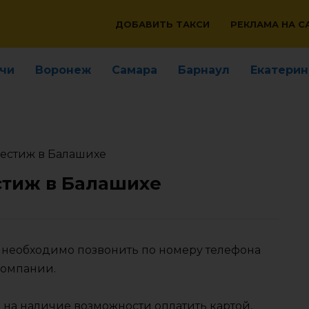
ДОБАВИТЬ ТАКСИ
РЕКЛАМА НА С
чи
Воронеж
Самара
Барнаул
Екатерин
естиж в Балашихе
стиж в Балашихе
е необходимо позвонить по номеру телефона
компании.
 на наличие возможности оплатить картой,