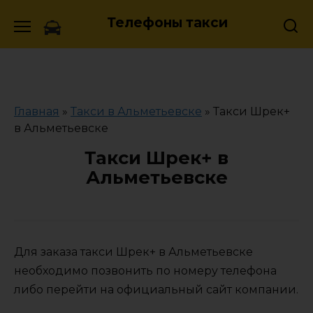
Skip
Телефоны такси
to
content
Главная
»
Такси в Альметьевске
»
Такси Шрек+
в Альметьевске
Такси Шрек+ в
Альметьевске
Для заказа такси Шрек+ в Альметьевске
необходимо позвонить по номеру телефона
либо перейти на официальный сайт компании.