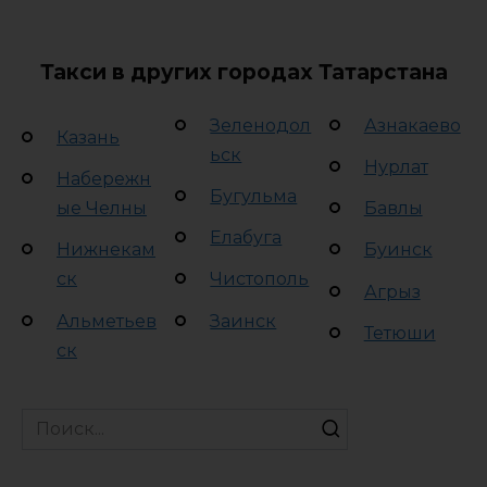
Такси в других городах Татарстана
Зеленодол
Азнакаево
Казань
ьск
Нурлат
Набережн
Бугульма
ые Челны
Бавлы
Елабуга
Нижнекам
Буинск
ск
Чистополь
Агрыз
Альметьев
Заинск
Тетюши
ск
Search
for: