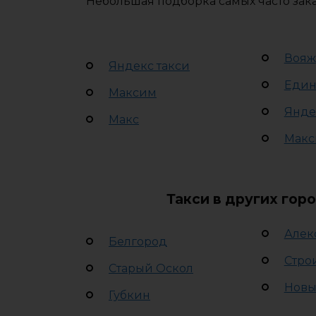
Небольшая подборка самых часто зака
Вояж
Яндекс такси
Един
Максим
Янде
Макс
Макс
Такси в других гор
Алек
Белгород
Стро
Старый Оскол
Новы
Губкин