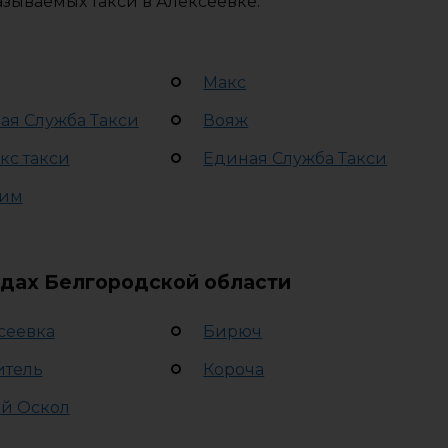
зываемых такси в Алексеевке.
Макс
ая Служба Такси
Вояж
кс такси
Единая Служба Такси
им
одах Белгородской области
сеевка
Бирюч
итель
Короча
й Оскол