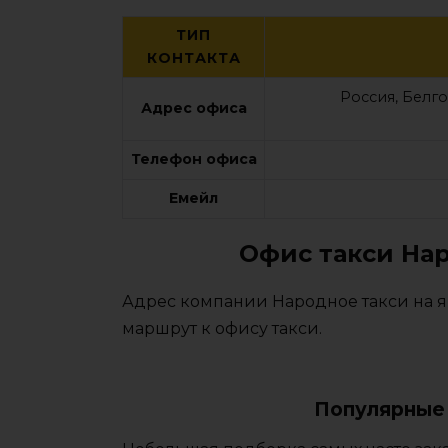
ТИП
КОНТАКТА
Россия, Белго
Адрес офиса
Телефон офиса
Емейл
Офис такси Нар
Адрес компании Народное такси на я
маршрут к офису такси.
Популярные 