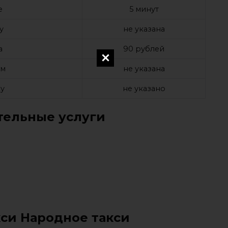
е
5 минут
у
не указана
а
90 рублей
ом
не указана
у
не указано
ельные услуги
кси Народное такси