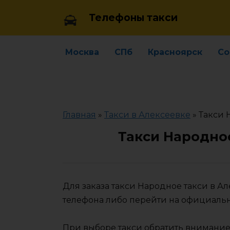
Skip
Телефоны такси
to
content
Москва
СПб
Красноярск
Со
Главная
»
Такси в Алексеевке
»
Такси 
Такси Народное
Для заказа такси Народное такси в А
телефона либо перейти на официаль
При выборе такси обратить внимание