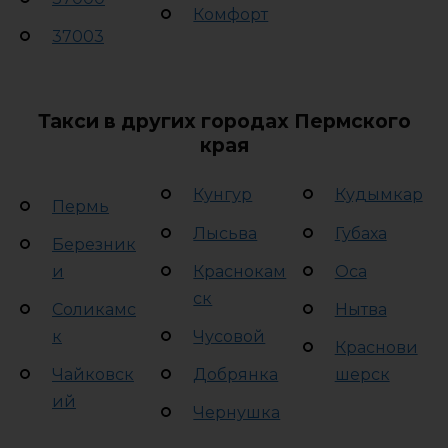
Комфорт
37003
Такси в других городах Пермского
края
Кунгур
Кудымкар
Пермь
Лысьва
Губаха
Березник
и
Краснокам
Оса
ск
Соликамс
Нытва
к
Чусовой
Краснови
Чайковск
Добрянка
шерск
ий
Чернушка