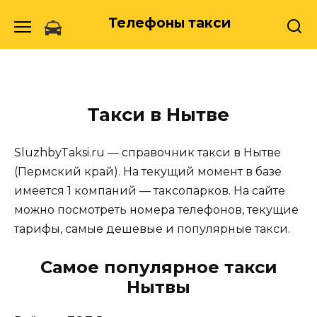
Skip
Телефоны такси
to
content
Такси в Нытве
SluzhbyTaksi.ru — справочник такси в Нытве
(Пермский край). На текущий момент в базе
имеется 1 компаний — таксопарков. На сайте
можно посмотреть номера телефонов, текущие
тарифы, самые дешевые и популярные такси.
Самое популярное такси
Нытвы