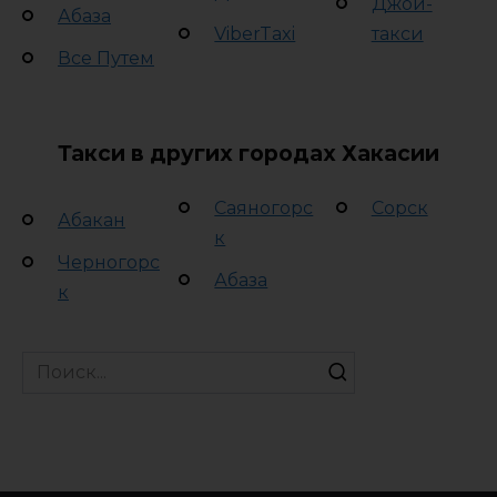
Джой-
Абаза
ViberTaxi
такси
Все Путем
Такси в других городах Хакасии
Саяногорс
Сорск
Абакан
к
Черногорс
Абаза
к
Search
for: