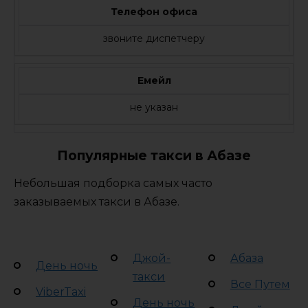
Телефон офиса
звоните диспетчеру
Емейл
не указан
Популярные такси в Абазе
Небольшая подборка самых часто
заказываемых такси в Абазе.
Джой-
Абаза
День ночь
такси
Все Путем
ViberTaxi
День ночь