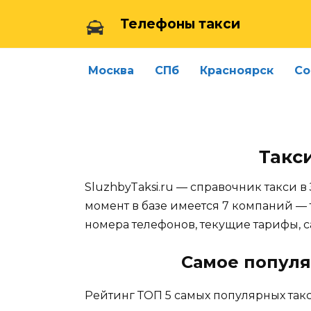
Skip
Телефоны такси
to
content
Москва
СПб
Красноярск
Со
Такс
SluzhbyTaksi.ru — справочник такси в
момент в базе имеется 7 компаний — 
номера телефонов, текущие тарифы, 
Самое популя
Рейтинг ТОП 5 самых популярных такс