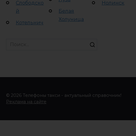
Слободско
Нолинск
й
Белая
Холуница
Котельнич
Search
for:
© 2026 Телефоны такси - актуальный справочник!
Реклама на сайте