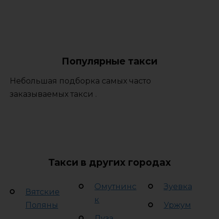
Популярные такси
Небольшая подборка самых часто
заказываемых такси .
Такси в других городах
Омутнинс
Зуевка
Вятские
к
Поляны
Уржум
Луза