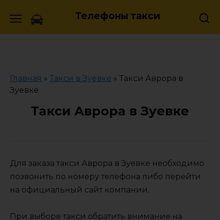
Skip
Телефоны такси
to
content
Главная
»
Такси в Зуевке
»
Такси Аврора в
Зуевке
Такси Аврора в Зуевке
Для заказа такси Аврора в Зуевке необходимо
позвонить по номеру телефона либо перейти
на официальный сайт компании.
При выборе такси обратить внимание на