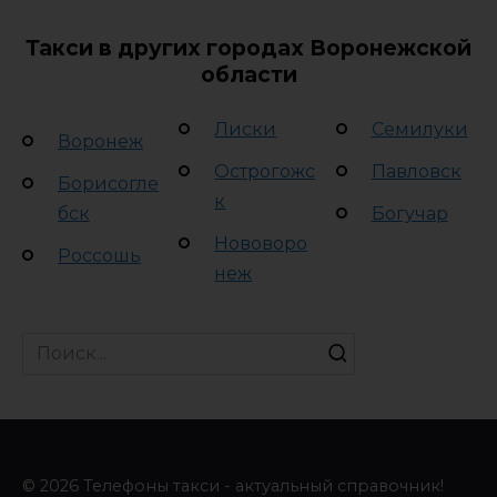
Такси в других городах Воронежской
области
Лиски
Семилуки
Воронеж
Острогожс
Павловск
Борисогле
к
бск
Богучар
Нововоро
Россошь
неж
Search
for:
© 2026 Телефоны такси - актуальный справочник!