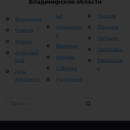
Владимирской области
ый
Покров
Владимир
Кольчугин
Лакинск
Ковров
о
Петушки
Муром
Вязники
Гороховец
Александ
Киржач
ров
Камешков
Собинка
о
Гусь-
Хрустальн
Радужный
Search
for: