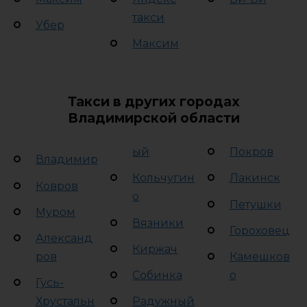
такси
Убер
Максим
Такси в других городах
Владимирской области
ый
Покров
Владимир
Кольчугин
Лакинск
Ковров
о
Петушки
Муром
Вязники
Гороховец
Александ
Киржач
ров
Камешков
Собинка
о
Гусь-
Хрустальн
Радужный