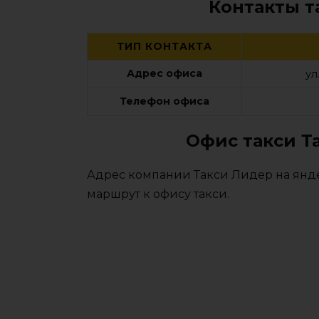
Контакты т
ТИП КОНТАКТА
Адрес офиса
ул
Телефон офиса
Офис такси Т
Адрес компании Такси Лидер на янде
маршрут к офису такси.