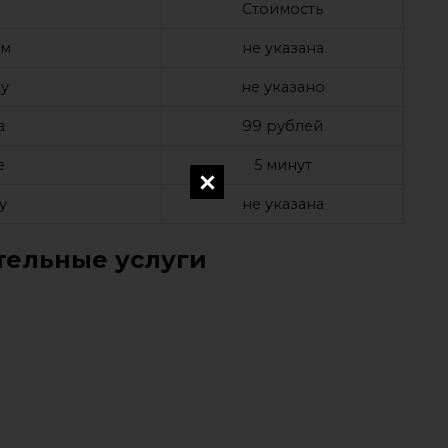
Стоимость
ом
не указана
у
не указано
а
99 рублей
е
5 минут
у
не указана
ельные услуги