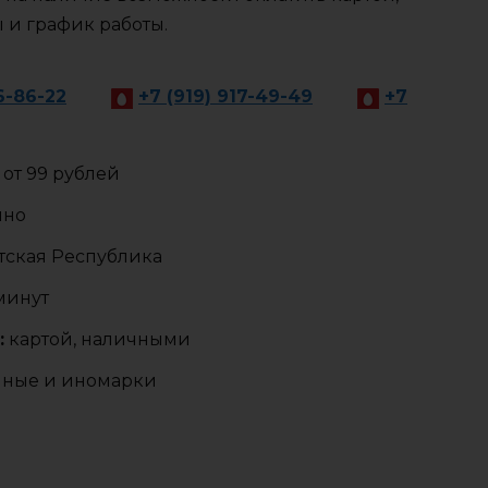
ы и график работы.
6-86-22
+7 (919) 917-49-49
+7
от 99 рублей
чно
ская Республика
 минут
:
картой, наличными
нные и иномарки