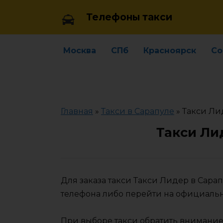
Skip
Телефоны такси
to
content
Москва
СПб
Красноярск
Со
Главная
»
Такси в Сарапуле
»
Такси Ли
Такси Ли
Для заказа такси Такси Лидер в Сара
телефона либо перейти на официаль
При выборе такси обратить внимание