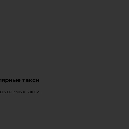
лярные такси
зываемых такси .