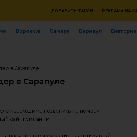
ДОБАВИТЬ ТАКСИ
РЕКЛАМА НА С
чи
Воронеж
Самара
Барнаул
Екатерин
дер в Сарапуле
дер в Сарапуле
пуле необходимо позвонить по номеру
ный сайт компании.
 на наличие возможности оплатить картой,