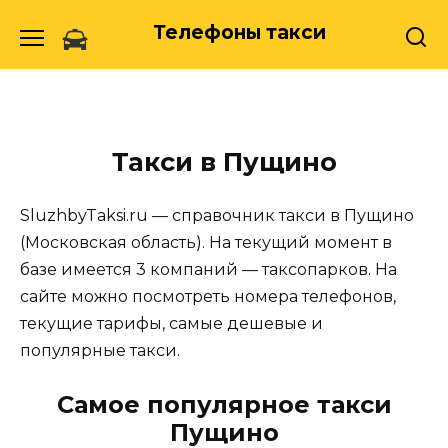
Skip
Телефоны такси
to
content
Такси в Пущино
SluzhbyTaksi.ru — справочник такси в Пущино
(Московская область). На текущий момент в
базе имеется 3 компаний — таксопарков. На
сайте можно посмотреть номера телефонов,
текущие тарифы, самые дешевые и
популярные такси.
Самое популярное такси
Пущино