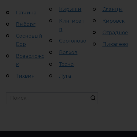
Кириши
Сланцы
Гатчина
Кингисеп
Кировск
Выборг
п
Отрадное
Сосновый
Сертолово
Бор
Пикалёво
Волхов
Всеволожс
к
Тосно
Тихвин
Луга
Search
for: