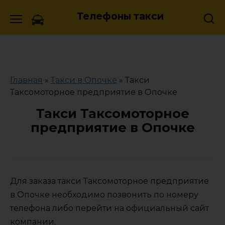
Skip
Телефоны такси
to
content
Главная
»
Такси в Опочке
»
Такси
Таксомоторное предприятие в Опочке
Такси Таксомоторное
предприятие в Опочке
Для заказа такси Таксомоторное предприятие
в Опочке необходимо позвонить по номеру
телефона либо перейти на официальный сайт
компании.