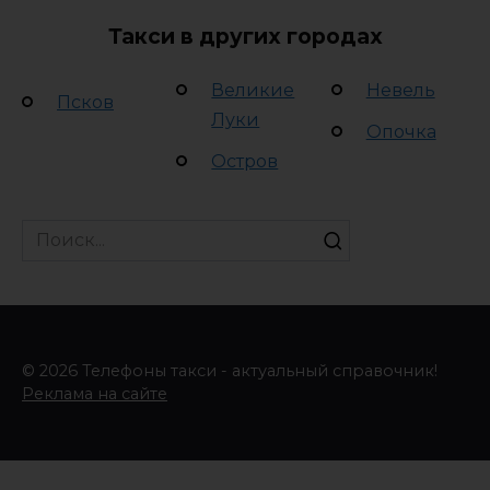
Такси в других городах
Великие
Невель
Псков
Луки
Опочка
Остров
Search
for:
© 2026 Телефоны такси - актуальный справочник!
Реклама на сайте