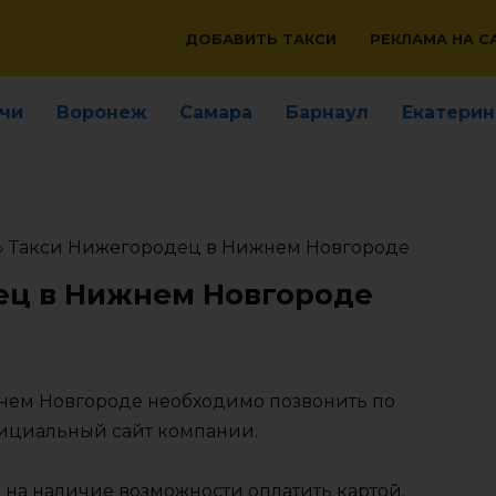
ДОБАВИТЬ ТАКСИ
РЕКЛАМА НА С
чи
Воронеж
Самара
Барнаул
Екатерин
»
Такси Нижегородец в Нижнем Новгороде
ец в Нижнем Новгороде
жнем Новгороде необходимо позвонить по
фициальный сайт компании.
 на наличие возможности оплатить картой,