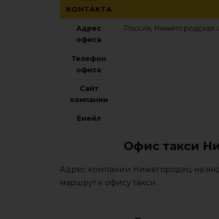
КОНТАКТА
Адрес
Россия, Нижегородская 
офиса
Телефон
офиса
Сайт
компании
Емейл
Офис такси Н
Адрес компании Нижегородец на янде
маршрут к офису такси.