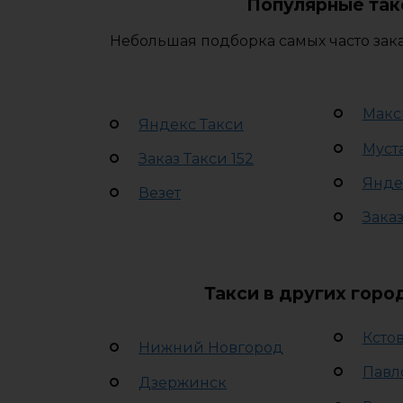
Популярные так
Небольшая подборка самых часто зак
Макс
Яндекс Такси
Муст
Заказ Такси 152
Янде
Везет
Заказ
Такси в других гор
Ксто
Нижний Новгород
Павл
Дзержинск