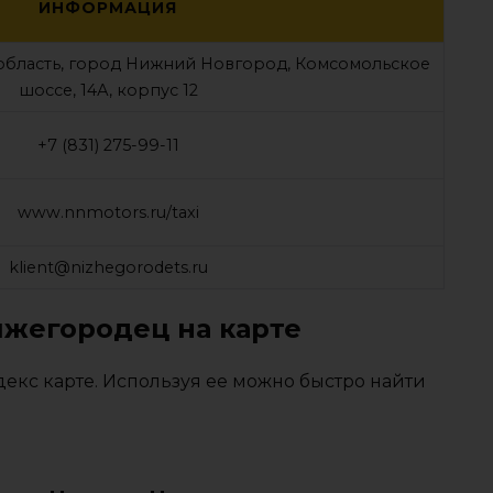
ИНФОРМАЦИЯ
область, город Нижний Новгород, Комсомольское
шоссе, 14А, корпус 12
+7 (831) 275-99-11
www.nnmotors.ru/taxi
klient@nizhegorodets.ru
ижегородец на карте
кс карте. Используя ее можно быстро найти