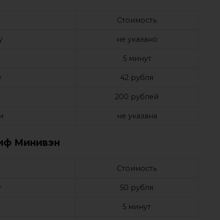
Стоимость
у
не указано
е
5 минут
у
42 рубля
а
200 рублей
м
не указана
иф Минивэн
Стоимость
у
50 рубля
е
5 минут