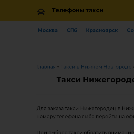
Skip
Телефоны такси
to
content
Москва
СПб
Красноярск
Со
Главная
»
Такси в Нижнем Новгороде
Такси Нижегород
Для заказа такси Нижегородец в Ни
номеру телефона либо перейти на о
При выборе такси обратить внимание