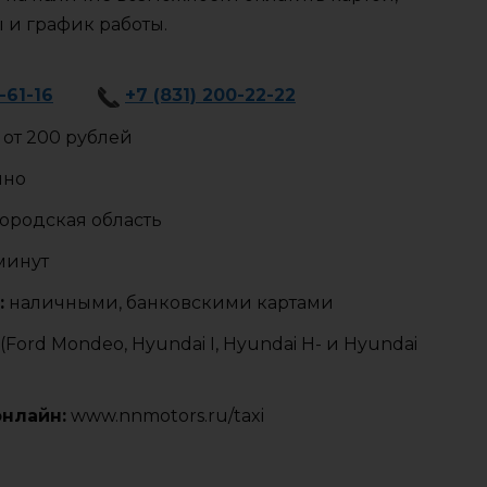
ы и график работы.
-61-16
+7 (831) 200-22-22
от 200 рублей
чно
родская область
 минут
:
наличными, банковскими картами
Ford Mondeo, Hyundai I, Hyundai H- и Hyundai
онлайн:
www.nnmotors.ru/taxi