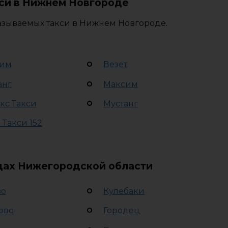
си в Нижнем Новгороде
азываемых такси в Нижнем Новгороде.
им
Везет
анг
Максим
кс Такси
Мустанг
 Такси 152
одах Нижегородской области
во
Кулебаки
ово
Городец