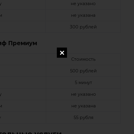
у
не указано
м
не указана
а
300 рублей
иф Премиум
Стоимость
а
500 рублей
е
5 минут
у
не указано
м
не указана
у
55 рубля
ельные услуги