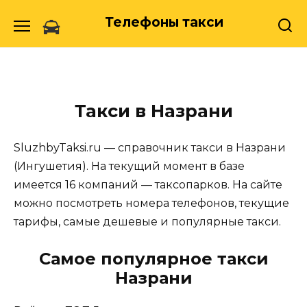
Skip
Телефоны такси
to
content
Такси в Назрани
SluzhbyTaksi.ru — справочник такси в Назрани
(Ингушетия). На текущий момент в базе
имеется 16 компаний — таксопарков. На сайте
можно посмотреть номера телефонов, текущие
тарифы, самые дешевые и популярные такси.
Самое популярное такси
Назрани